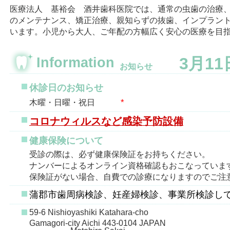
医療法人 基裕会 酒井歯科医院では、通常の虫歯の治療
のメンテナンス、矯正治療、親知らずの抜歯、インプラン
います。小児から大人、ご年配の方幅広く安心の医療を目
3月1
Information
お知らせ
休診日のお知らせ
*
木曜・日曜・祝日
コロナウィルスなど感染予防設備
健康保険について
受診の際は、必ず健康保険証をお持ちください。
ナンバーによるオンライン資格確認もおこなっていま
保険証がない場合、自費での診療になりますのでご注
蒲郡市歯周病検診、妊産婦検診、事業所検診し
59-6 Nishioyashiki Katahara-cho
Gamagori-city Aichi 443-0104 JAPAN
Motohiro Sakai