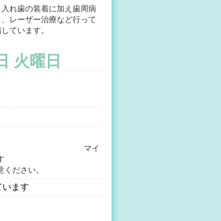
、入れ歯の装着に加え歯周病
ト、レーザー治療など行って
指しています。
1日 火曜日
マイ
す
意ください。
ています