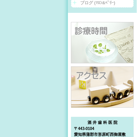
ブログ (ﾏﾛﾝ&ﾍﾞﾘｰ)
酒 井 歯 科 医 院
〒443-0104
愛知県蒲郡市形原町西御屋敷